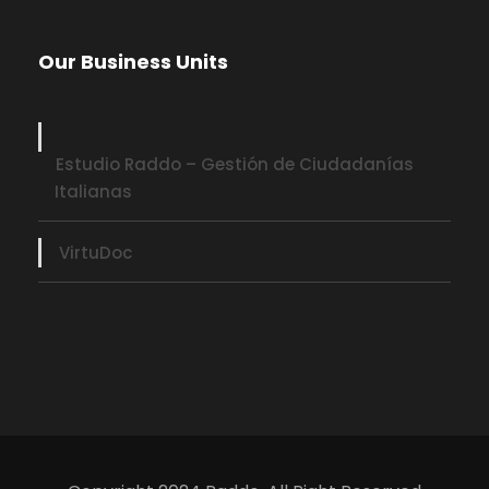
Our Business Units
Estudio Raddo – Gestión de Ciudadanías
Italianas
VirtuDoc